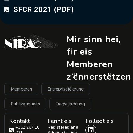
SFCR 2021 (PDF)
Mir sinn hei,
fir eis
Memberen
z’ënnerstëtzen
Memberen
Entrepriseféierung
Publikatiounen
Dagsuerdnung
Kontakt
Fënnt eis
Follegt eis
+352 267 10
Registered and
031
Administrative