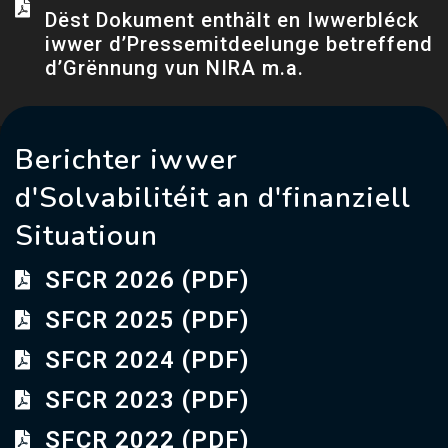
Dëst Dokument enthält en Iwwerbléck
iwwer d’Pressemitdeelunge betreffend
d’Grënnung vun NIRA m.a.
Berichter iwwer
d'Solvabilitéit an d'finanziell
Situatioun
SFCR 2026 (PDF)
SFCR 2025 (PDF)
SFCR 2024 (PDF)
SFCR 2023 (PDF)
SFCR 2022 (PDF)